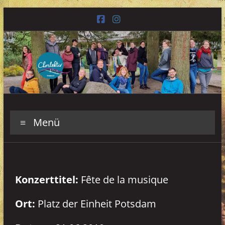
Zum
Inhalt
springen
Chorlektiv
Menü
Potsdam
Konzerttitel:
Fête de la musique
Ort:
Platz der Einheit Potsdam